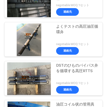
質
negotiable MOQ:1セット
管
連絡先
28
理
テスター弁を選ん
よくテストの高圧油圧循
環弁
で下さい
私
negotiable MOQ:1セット
達
連絡先
に
連
DSTのひものバイパス弁
16
を循環する高圧RTTS
絡
RDの循環弁
negotiable MOQ:1セット
し
連絡先
な
さ
油圧コイル状の管用具