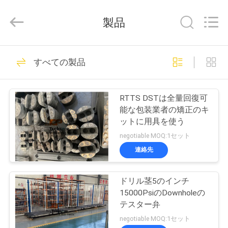
supplier.
Copyright
©
製品
2018
-
2026
Techcore
家
36
Oil
Tools
すべての製品
Co.,Ltd,.
ダウンホール オイ
All
Rights
Reserved.
プ
ル用具
RTTS DSTは全量回復可
ロ
能な包装業者の矯正のキ
ットに用具を使う
ダ
negotiable MOQ:1セット
ク
連絡先
60
ト
ドリル茎のテスト
ドリル茎5のインチ
15000PsiのDownholeの
ツール
私
テスター弁
negotiable MOQ:1セット