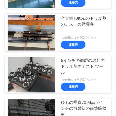
達
連絡先
に
合金鋼10Kpsiのドリル茎
つ
20
のテストの循環弁
い
穴DSTを開けて下さ
negotiable MOQ:1セット
て
い
連絡先
工
5インチの循環の球弁の
ドリル茎のテスト ツー
場
ル
33
旅
negotiable MOQ:1セット
連絡先
行
回復可能な包装業者
ひもの垂直70 Mpa 7イ
品
ンチの放射状の衝撃吸収
材