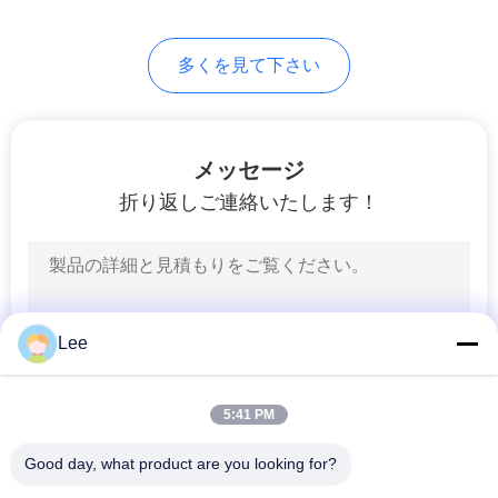
地
10
図
多くを見て下さい
油井のパーホレー
ション
PRIVACY
メッセージ
POLICY
折り返しご連絡いたします！
38
コイル状の管用具
Lee
5:41 PM
Good day, what product are you looking for?