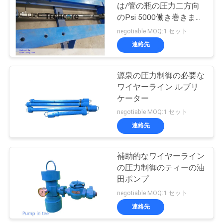
は/管の瓶の圧力二方向
い
のPsi 5000働き巻きまし
13
た
negotiable MOQ:1 セット
連絡先
ニ
油井の完了用具
ュ
源泉の圧力制御の必要な
ワイヤーライン ルブリ
ー
ケーター
ス
negotiable MOQ:1 セット
連絡先
15
場
補助的なワイヤーライン
橋プラグ
合
の圧力制御のティーの油
田ポンプ
negotiable MOQ:1 セット
BLOG
連絡先