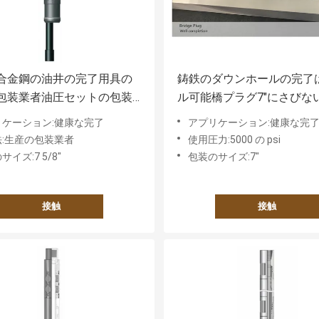
合金鋼の油井の完了用具の
鋳鉄のダウンホールの完了
包装業者油圧セットの包装
ル可能橋プラグ7"にさびな
用具を使います
リケーション:健康な完了
アプリケーション:健康な完
:生産の包装業者
使用圧力:5000 の psi
イズ:7 5/8"
包装のサイズ:7"
接触
接触