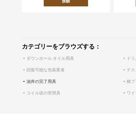
接触
カテゴリーをブラウズする：
ダウンホール オイル用具
ドリ
回復可能な包装業者
テス
油井の完了用具
橋プ
コイル状の管用具
ワイ