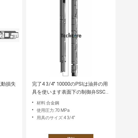
流動損失
完了4 3/4" 10000のPSIは油井の用
具を使います表面下の制御弁SSC
弁に
了
材料:合金鋼
使用圧力:70 MPa
用具のサイズ:4 3/4"