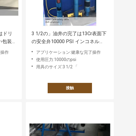
はドリ
3 1/2の」油井の完了は13Cr表面下
い包装
の安全弁10000 PSI インコネル
SSSVに用具を使います
了操作
アプリケーション:健康な完了操作
使用圧力:10000のpsi
用具のサイズ:3 1/2 「
接触