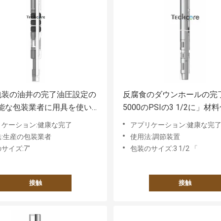
包装の油井の完了油圧設定の
反腐食のダウンホールの完
能な包装業者に用具を使い
5000のPSIの3 1/2に」材
用具を使います
リケーション:健康な完了
アプリケーション:健康な完
:生産の包装業者
使用法:調節装置
サイズ:7"
包装のサイズ:3 1/2 「
接触
接触