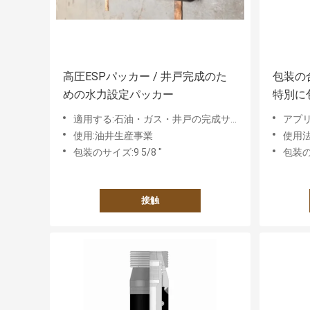
高圧ESPパッカー / 井戸完成のた
包装の
めの水力設定パッカー
特別に
業者
適用する:石油・ガス・井戸の完成サービス
アプ
使用:油井生産事業
使用法
包装のサイズ:9 5/8 "
包装のサ
接触