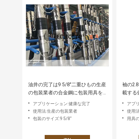
油井の完了は9 5/8"二重ひもの生産
袖の2.
の包装業者の合金鋼に包装用具を
載する
使います
健康な
アプリケーション:健康な完了
アプ
使用法:生産の包装業者
使用
包装のサイズ:9 5/8"
用具の