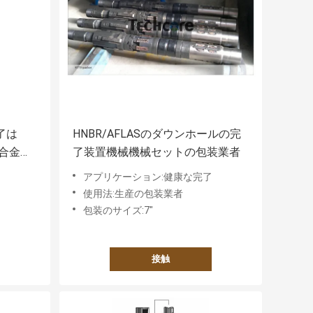
了は
HNBR/AFLASのダウンホールの完
料合金鋼
了装置機械機械セットの包装業者
了
アプリケーション:健康な完了
使用法:生産の包装業者
包装のサイズ:7"
接触