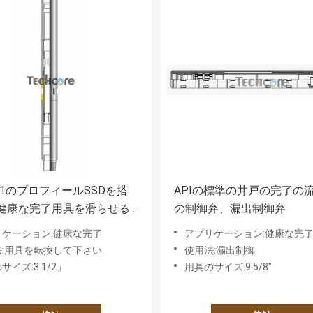
81のプロフィールSSDを搭
APIの標準の井戸の完了の
健康な完了用具を滑らせる
の制御弁、漏出制御弁
完了
リケーション:健康な完了
アプリケーション:健康な完
法:用具を転換して下さい
使用法:漏出制御
サイズ:3 1/2」
用具のサイズ:9 5/8"