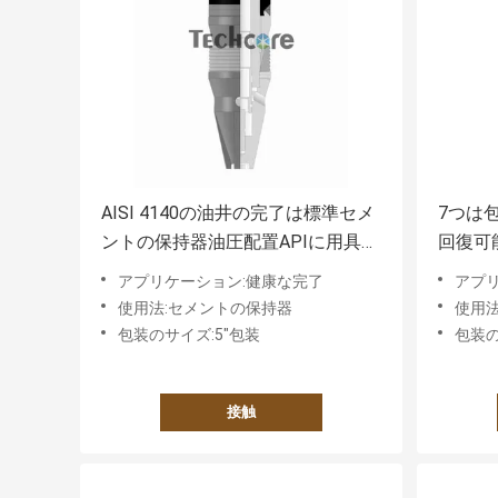
AISI 4140の油井の完了は標準セメ
7つは
ントの保持器油圧配置APIに用具を
回復可
使います
ます
アプリケーション:健康な完了
アプ
使用法:セメントの保持器
使用法
包装のサイズ:5"包装
包装の
接触