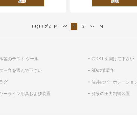
接触
接触
Page 1 of 2
|<
<<
1
2
>>
>|
ル茎のテスト ツール
穴DSTを開けて下さい
ター弁を選んで下さい
RDの循環弁
ラグ
油井のパーホレーショ
ヤーライン用具および装置
源泉の圧力制御装置