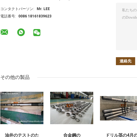
コンタクトパーソン:
Mr. LEE
電話番号:
0086 18161839623
その他の製品
油井のテストのた
合金鋼の
ドリル茎の4月