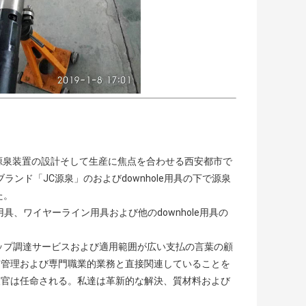
して源泉装置の設計そして生産に焦点を合わせる西安都市で
ランド「JC源泉」のおよびdownhole用具の下で源泉
た。
用具、ワイヤーライン用具および他のdownhole用具の
ップ調達サービスおよび適用範囲が広い支払の言葉の顧
質管理および専門職業的業務と直接関連していることを
査官は任命される。私達は革新的な解決、質材料および