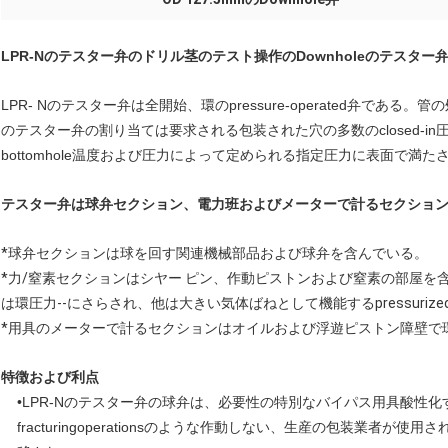
LPR-Nのテスター弁のドリル茎のテスト操作のDownholeのテスター
LPR- Nのテスター弁は全開始、環のpressure-operated弁である
のテスター弁の割り当ては要求される包装された穴の多数のclosed-in圧力を
bottomhole温度および圧力によって定められる指定圧力に表面で満た
テスター弁は球弁セクション、電力班およびメーターで計るセクション
*球弁セクションは球を回す関連機械部品および球弁を含んでいる。
*力/窒素セクションはシヤー ピン、作動ピストンおよび窒素の部屋を含んで
は環圧力--にさらされ、他は大きい気体ばねとして機能するpressurizedni
*用具のメーターで計るセクションはオイルおよび浮遊ピストン障壁で
特徴および利点
•LPR-Nのテスター弁の球弁は、必要性の特別なバイパス用具酸性
fracturingoperationsのような作動しない、生産の包装業者が使用