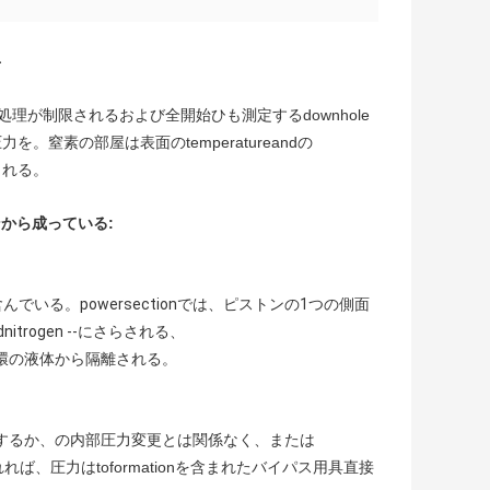
弁
。管の処理が制限されるおよび全開始ひも測定するdownhole
。窒素の部屋は表面のtemperatureandの
される。
から成っている:
いる。powersectionでは、ピストンの1つの側面
trogen --にさらされる、
環の液体から隔離される。
化するか、の内部圧力変更とは関係なく、または
されれば、圧力はtoformationを含まれたバイパス用具直接