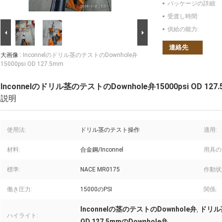
パッケージの詳細:
受渡し時間:
供給の能力:
連絡先
大画像 :
Inconnelのドリル茎のテストのDownhole弁
15000psi OD 127.5mm
Inconnelのドリル茎のテストのDownhole弁15000psi OD 127
説明
使用法:
ドリル茎のテスト操作
適用:
材料:
合金鋼/Inconnel
用具の
標準:
NACE MR0175
作動状
働き圧力:
15000のPSI
関係:
Inconnelの茎のテストのDownhole弁
ドリル茎
,
ハイライト:
OD 127.5mmのDownhole弁