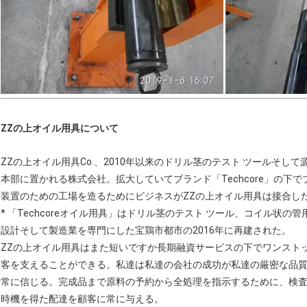
ZZの上オイル用具について
ZZの上オイル用具Co.、2010年以来のドリル茎のテスト ツールそ
本部に置かれる株式会社。拡大していてブランド「Techcore」の下でブ
装置のための工場を造るためにビジネスがZZの上オイル用具は接合し
* 「Techcoreオイル用具」はドリル茎のテスト ツール、コイル状の管
設計そして製造業を専門にした宝鶏市都市の2016年に再建された。
ZZの上オイル用具はまた短いですか長期融資サービスの下でワンスト
客を支えることができる。私達は私達の会社の成功が私達の厳密な品
常に信じる。完成品まで原料の予約から全処理を指示するために、検
時機を得た配達を顧客に常に与える。