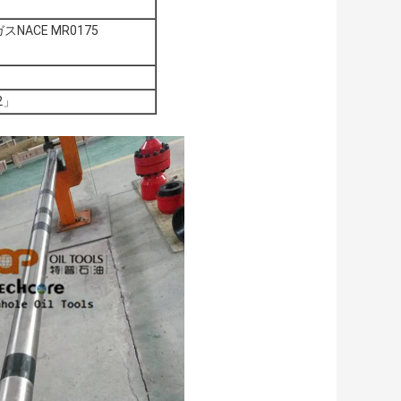
NACE MR0175
/2」