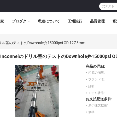
家
プロダクト
私達について
工場旅行
品質管理
私
ドリル茎のテストのDownhole弁15000psi OD 127.5mm
Inconnelのドリル茎のテストのDownhole弁15000psi OD
商品の詳細:
起源の場所:
ブランド名:
証明:
モデル番号:
お支払配送条件:
最小注文数量:
価格: