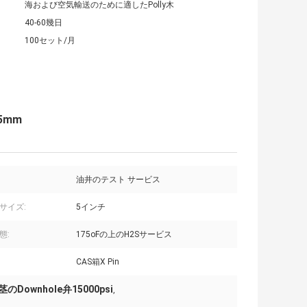
海および空気輸送のために適したPolly木
40-60幾日
100セット/月
.5mm
油井のテスト サービス
サイズ:
5インチ
態:
175oFの上のH2Sサービス
CAS箱X Pin
のDownhole弁15000psi
,