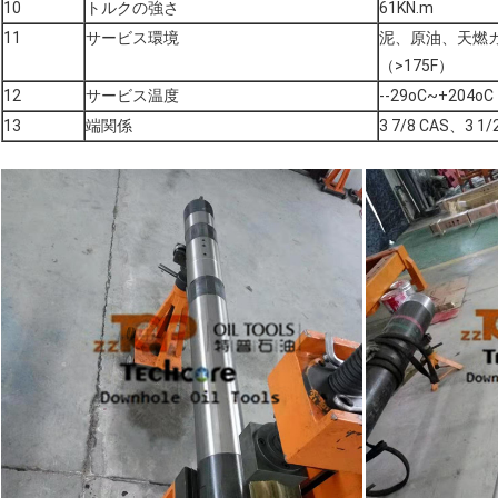
10
トルクの強さ
61KN.m
11
サービス環境
泥、原油、天燃ガス
（>175F）
12
サービス温度
--29oC~+204oC
13
端関係
3 7/8 CAS、3 1