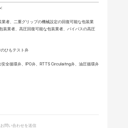
:
包装業者、二重グリップの機械設定の回復可能な包装業
オンの包装業者、高圧回復可能な包装業者、バイパスの高圧
、管のひもテスト弁
環弁、IPO弁、RTTS Circulaitng弁、油圧循環弁
接お問い合わせを送信