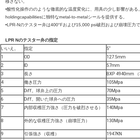
移さない。
•酸性化操作ののような徹底的な温度変化に、用具の少し影響がある
holdingcapabilitiesに独特なmetal-to-metalシールを提供する。
•LPR-Nのテスター弁は400°Fおよび15,000 psi破烈および
LPR Nのテスター弁の指定
いいえ。
指定
5"
1
OD
127.5mm
2
ID
57mm
3
長さ
BXP 4940mm （3
4
働き圧力
105Mpa
5
Diff。球弁上の圧力
70Mpa
6
Diff。開いた球弁への圧力
35Mpa
7
内部収穫圧力強さ（圧力を破烈させる）
140Mpa
8
外的な収穫圧力強さ（崩壊圧力）
130Mpa
9
引張強さ（収穫）
1947KN