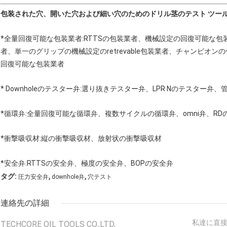
包装された穴、開いた穴および細い穴のためのドリル茎のテスト ツール
*全量回復可能な包装業者:RTTSの包装業者、機械設定の回復可能な
者、単一のグリップの機械設定のretrevable包装業者、チャンピ
回復可能な包装業者
* Downholeのテスター弁:選り抜きテスター弁、LPR Nのテスター弁
*循環弁:全量回復可能な循環弁、複数サイクルの循環弁、omni弁、RDの安全循
*衝撃吸収材:縦の衝撃吸収材、放射状の衝撃吸収材
*安全弁:RTTSの安全弁、極度の安全弁、BOPの安全弁
,
,
タグ:
圧力安全弁
downhole弁
穴テスト
連絡先の詳細
私達に直
TECHCORE OIL TOOLS CO.,LTD,