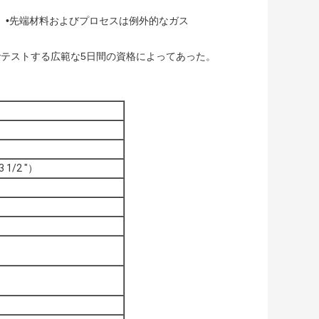
。•先端材料およびプロセスは例外的なガス
崩壊圧力でテストする広範な5日間の資格によってあった。
 1/2 "）