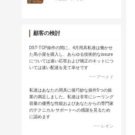
顧客の検討
DST-TCP操作の間に、4月用具私達は働かせ
た馬小屋を購入し、あらゆる技術的なissure
については速い応答および矯正のキットにつ
いては速い配達を見て幸せです
—— アーメド
私達はあなたの用具に後巧妙な操作5つの操
業の満足しました。私達は非常にシーリング
容量の優秀な性能およびあなたからの専門家
のテクニカル サポートへの感謝を見るため
に認めます
—— レオン