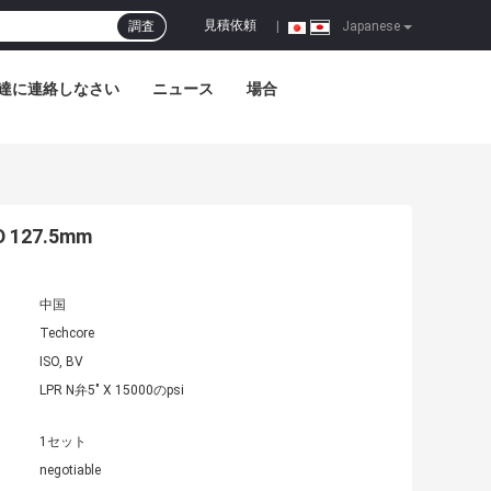
見積依頼
調査
|
Japanese
達に連絡しなさい
ニュース
場合
 127.5mm
中国
Techcore
ISO, BV
LPR N弁5" X 15000のpsi
1セット
negotiable