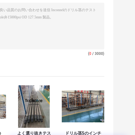
(
0
/ 3000)
の
よく選り抜きテス
ドリル茎5のインチ