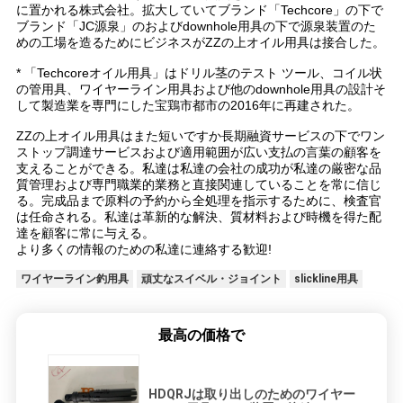
に置かれる株式会社。拡大していてブランド「Techcore」の下で
ブランド「JC源泉」のおよびdownhole用具の下で源泉装置のた
めの工場を造るためにビジネスがZZの上オイル用具は接合した。
* 「Techcoreオイル用具」はドリル茎のテスト ツール、コイル状
の管用具、ワイヤーライン用具および他のdownhole用具の設計そ
して製造業を専門にした宝鶏市都市の2016年に再建された。
ZZの上オイル用具はまた短いですか長期融資サービスの下でワン
ストップ調達サービスおよび適用範囲が広い支払の言葉の顧客を
支えることができる。私達は私達の会社の成功が私達の厳密な品
質管理および専門職業的業務と直接関連していることを常に信じ
る。完成品まで原料の予約から全処理を指示するために、検査官
は任命される。私達は革新的な解決、質材料および時機を得た配
達を顧客に常に与える。
より多くの情報のための私達に連絡する歓迎!
ワイヤーライン釣用具
頑丈なスイベル・ジョイント
slickline用具
最高の価格で
HDQRJは取り出しのためのワイヤー