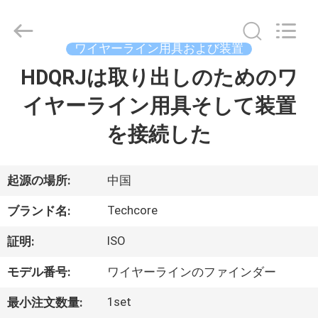
supplier.
Copyright
©
2018
-
ワイヤーライン用具および装置
2026
Techcore
HDQRJは取り出しのためのワ
家
Oil
Tools
Co.,Ltd,.
イヤーライン用具そして装置
All
Rights
Reserved.
プ
を接続した
ロ
ダ
起源の場所:
中国
ク
Techcore
ブランド名:
ト
ISO
証明:
モデル番号:
ワイヤーラインのファインダー
私
1set
最小注文数量: