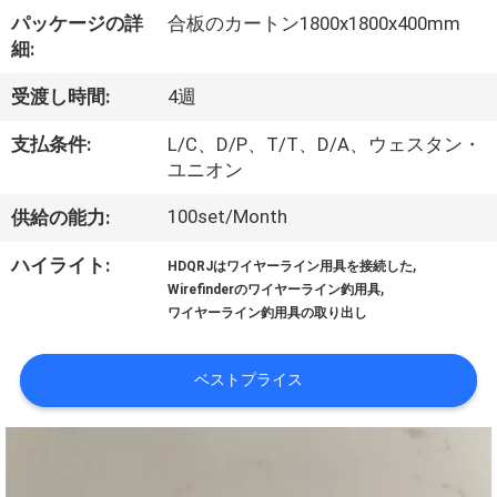
達
パッケージの詳
合板のカートン1800x1800x400mm
に
細:
つ
受渡し時間:
4週
い
支払条件:
L/C、D/P、T/T、D/A、ウェスタン・
て
ユニオン
100set/Month
供給の能力:
工
,
ハイライト:
HDQRJはワイヤーライン用具を接続した
,
場
Wirefinderのワイヤーライン釣用具
ワイヤーライン釣用具の取り出し
旅
行
ベストプライス
品