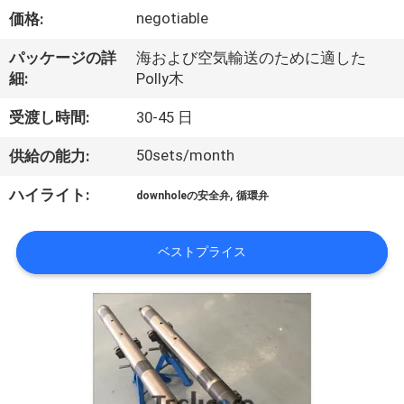
達
negotiable
価格:
に
パッケージの詳
海および空気輸送のために適した
つ
細:
Polly木
い
受渡し時間:
30-45 日
て
50sets/month
供給の能力:
,
ハイライト:
downholeの安全弁
循環弁
工
場
ベストプライス
旅
行
品