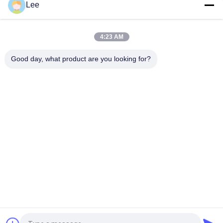
Lee
破裂ディスクRD循環弁の合金鋼のドリル茎のテスト ツール
4:23 AM
開いた穴の内部圧力は健康なテストのための循環弁を作動させ
た
Good day, what product are you looking for?
人気カテゴリ
すべて
ダウンホール オイル
ドリル茎のテスト ツ
用具
ール
穴DSTを開けて下さ
回復可能な包装業者
い
テスター弁を選んで
RDの循環弁
下さい
油井の完了用具
橋プラグ