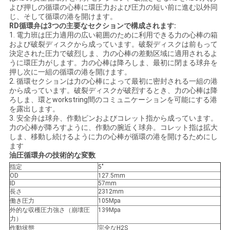
よび押しの循環の心棒に環圧力および圧力の短い前に進む以外同
い
じ、そして循環の港を開けます。
RD循環弁は3つの主要なセクションで構成されます:
1. 電力班は圧力適用の広い範囲のために利用できる力の心棒の箱
および破裂ディスクから成っています。破裂ディスクは前もって
ニ
決定された圧力で破烈しま、力の心棒の差動区域に適用されるよ
うに環圧力がします。力の心棒は降ろしま、最初に閉まる球弁を
ュ
押し次に一組の循環の港を開けます。
2. 循環セクションは力の心棒によって最初に密封される一組の港
ー
から成っています。破裂ディスクが破烈するとき、力の心棒は降
ろしま、環とworkstring間のコミュニケーションを可能にする港
を露出します。
ス
3. 安全弁は球弁、作動ピンおよびコレット指から成っています。
力の心棒が降ろすように、作動の腕近く球弁。コレット指は拡大
しま、移動し続けるように力の心棒が循環の港を開けるためにし
ます
場
油圧循環弁
の技術的な変数
合
指定
5"
OD
127.5mm
ID
57mm
長さ
2312mm
働き圧力
105Mpa
地
外的な収穫圧力強さ（崩壊圧
139Mpa
力）
図
作動状態
完全なH2S