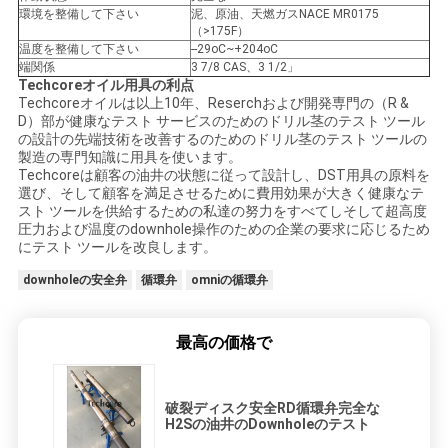
環境を整備して下さい
泥、原油、天燃ガスNACE MR0175
（>175F）
温度を整備して下さい
--29oC~+204oC
PRIVACY
端関係
3 7/8 CAS、3 1/2」
Techcoreオイル用具の利点
POLICY
Techcoreオイルは以上10年、Reserchおよび開発専門の（R &
D）部が健康なテスト サービスのためのドリル茎のテスト ツール
の設計の先端技術を改善するのためのドリル茎のテスト ツールの
製造の専門知識に用具を使います。
Techcoreは顧客の油井の状態に従って設計し、DST用具の原料を
選び、そして顧客を満足させるために費用効果が大きく健康なテ
スト ツールを供給するための私達の努力をすべてしそして超高度
圧力および温度のdownhole操作のための企業の要求に応じるため
にテスト ツールを改良します。
downholeの安全弁
循環弁
omniの循環弁
最高の価格で
破裂ディスク安全RD循環弁完全な
H2Sの油井のDownholeのテスト