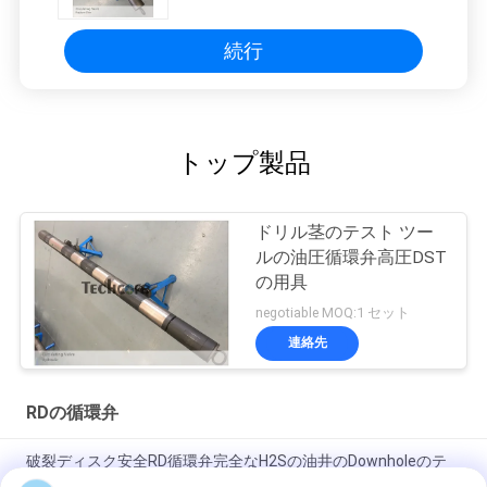
続行
トップ製品
ドリル茎のテスト ツー
ルの油圧循環弁高圧DST
の用具
negotiable MOQ:1 セット
連絡先
RDの循環弁
破裂ディスク安全RD循環弁完全なH2Sの油井のDownholeのテ
スト