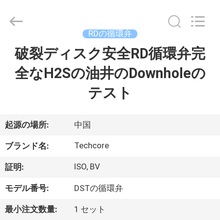
supplier.
Copyright
©
2018
-
RDの循環弁
2026
Techcore
破裂ディスク安全RD循環弁完
家
Oil
Tools
Co.,Ltd,.
全なH2Sの油井のDownholeの
All
Rights
Reserved.
プ
テスト
ロ
ダ
起源の場所:
中国
ク
Techcore
ブランド名:
ト
ISO, BV
証明:
モデル番号:
DSTの循環弁
私
最小注文数量:
1 セット