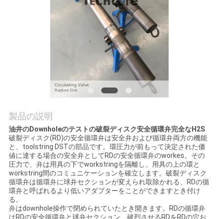
質
管
理
私
達
に
製品の説明
油井のDownholeのテストの破裂ディスク安全循環弁完全なH2S
連
破裂ディスク(RD)の安全循環弁は安全弁および循環弁両方の機能
と、toolstring DSTの部品です。環圧力が前もって決定された価
絡
値に達する場合の安全弁としてRDの安全循環弁のworkes。その
圧力で、弁は用具の下でworkstringを隔離し、用具の上の環と
し
workstring間のコミュニケーションを確立します。破裂ディスク
循環弁は循環弁に球弁セクションが変えられ取除かれる、RDの循
環弁と呼ばれるより低いアダプターをことができますとき付け
な
る。
弁はdownhole操作で閉められていたとき開きます。RDの循環弁
さ
はRDの安全循環弁と球弁セクション、破烈させるRDをRDの穴お