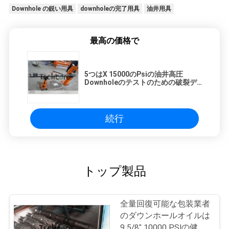
Downhole の鋭い用具
downholeの完了用具
油井用具
最高の価格で
5つはX 15000のPsiの油井高圧
Downholeのテストのための破裂デ
ィスク サンプラーに用具を使います
続行
トップ製品
全量回復可能な包装業者
のダウンホールオイルは
9 5/8" 10000 PSIの健康