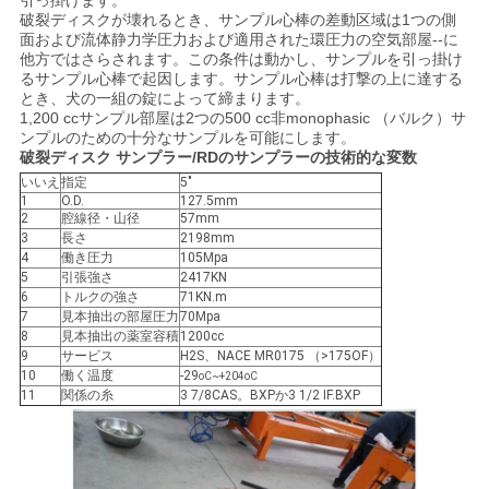
引っ掛けます。
破裂ディスクが壊れるとき、サンプル心棒の差動区域は1つの側
い
面および流体静力学圧力および適用された環圧力の空気部屋--に
他方ではさらされます。この条件は動かし、サンプルを引っ掛け
るサンプル心棒で起因します。サンプル心棒は打撃の上に達する
とき、犬の一組の錠によって締まります。
ニ
1,200 ccサンプル部屋は2つの500 cc非monophasic （バルク）サ
ンプルのための十分なサンプルを可能にします。
ュ
破裂ディスク サンプラー/RDのサンプラーの技術的な変数
いいえ
指定
5"
ー
1
O.D.
127.5mm
2
腔線径・山径
57mm
ス
3
長さ
2198mm
4
働き圧力
105Mpa
5
引張強さ
2417KN
6
トルクの強さ
71KN.m
場
7
見本抽出の部屋圧力
70Mpa
8
見本抽出の薬室容積
1200cc
合
9
サービス
H2S、NACE MR0175 （>175OF）
10
働く温度
-29
oC~+204oC
11
関係の糸
3 7/8CAS。BXPか3 1/2 IF.BXP
地
図