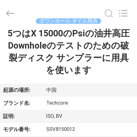
supplier.
Copyright
©
2018
-
ダウンホール オイル用具
2026
Techcore
5つはX 15000のPsiの油井高圧
家
Oil
Tools
Co.,Ltd,.
Downholeのテストのための破
All
Rights
Reserved.
プ
裂ディスク サンプラーに用具
ロ
を使います
ダ
ク
起源の場所:
中国
ト
Techcore
ブランド名:
ISO, BV
証明:
私
SSV8150012
モデル番号: