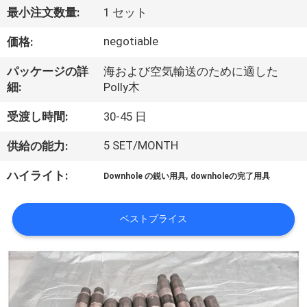
達
最小注文数量:
1 セット
に
negotiable
価格:
つ
パッケージの詳
海および空気輸送のために適した
い
細:
Polly木
て
受渡し時間:
30-45 日
5 SET/MONTH
供給の能力:
工
,
ハイライト:
Downhole の鋭い用具
downholeの完了用具
場
旅
ベストプライス
行
品