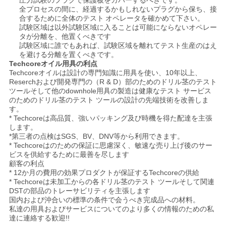
全プロセスの間に、経過するかもしれないプラグから保ち、接
合するために全体のテスト オペレータを確かめて下さい。
試験区域は以外試験区域に入ることは可能にならないオペレー
タが分離を、他置くべきです
試験区域に誰でもあれば、試験区域を離れてテスト生産のはえ
を避ける分離を置くべきです。
Techcoreオイル用具の利点
Techcoreオイルは設計の専門知識に用具を使い、10年以上、
Reserchおよび開発専門の（R & D）部のためのドリル茎のテスト
ツールそして他のdownhole用具の製造は健康なテスト サービス
のためのドリル茎のテスト ツールの設計の先端技術を改善しま
す。
* Techcoreは高品質、強いパッキング及び時機を得た配達を主張
します。
*第三者の点検はSGS、BV、DNV等から利用できます。
* Techcoreはのための保証に思慮深く、敏速な売り上げ後のサー
ビスを供給するために最善を尽します
顧客の利点
* 12か月の費用の効果プロダクトが保証するTechcoreの供給
* Techcoreは未加工からの各ドリル茎のテスト ツールそして関連
DSTの部品のトレーサビリティを主張します
国内および沖合いの標準の条件で会うべき完成品への材料。
私達の用具およびサービスについてのより多くの情報のための私
達に連絡する歓迎!!