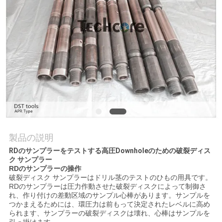
質
管
理
私
達
に
連
製品の説明
RDのサンプラーをテストする高圧Downholeのための破裂ディス
絡
ク サンプラー
RDのサンプラーの操作
し
破裂ディスク サンプラーはドリル茎のテストのひもの用具です。
RDのサンプラーは圧力作動させた破裂ディスクによって制御さ
な
れ、作り付けの差動区域のサンプル心棒があります。サンプルを
つかまえるためには、環圧力は前もって決定されたレベルに高め
られます、サンプラーの破裂ディスクは壊れ、心棒はサンプルを
さ