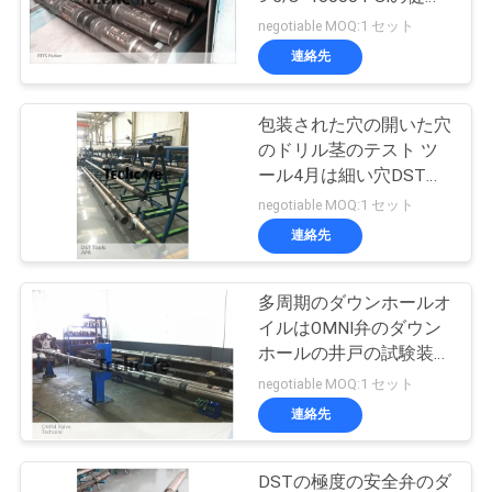
なテストに用具を使いま
negotiable MOQ:1 セット
す
連絡先
包装された穴の開いた穴
のドリル茎のテスト ツ
ール4月は細い穴DST用
具に用具を使います
negotiable MOQ:1 セット
連絡先
多周期のダウンホールオ
イルはOMNI弁のダウン
ホールの井戸の試験装置
に用具を使います
negotiable MOQ:1 セット
連絡先
DSTの極度の安全弁のダ