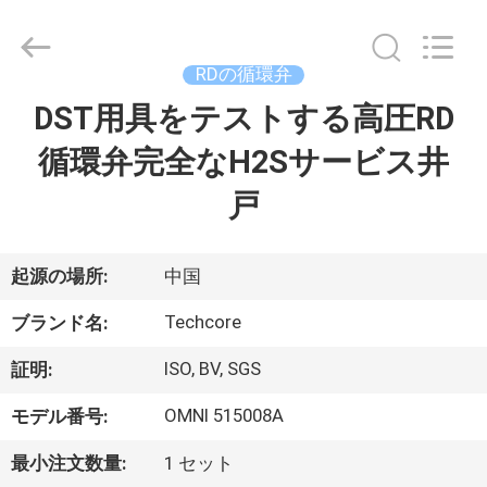
supplier.
Copyright
©
2018
-
RDの循環弁
2026
Techcore
DST用具をテストする高圧RD
家
Oil
Tools
Co.,Ltd,.
循環弁完全なH2Sサービス井
All
Rights
Reserved.
プ
戸
ロ
ダ
起源の場所:
中国
ク
Techcore
ブランド名:
ト
ISO, BV, SGS
証明:
OMNI 515008A
モデル番号:
私
最小注文数量:
1 セット