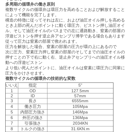
多周期の循環弁の働き原則
い
複数サイクルの循環弁は環圧力を高めることおよび解放すること
によって機能を完了します。
構造の特徴に従ってそれは左に、および油圧オイル押しを高める
とき上部の死んだポイントに動く環圧力、ピストン押し油圧オイ
ニ
ル、そして油圧オイルのパスまでの左に通路動き、窒素の部屋の
浮遊ピストンを押す逆止弁アセンブリ博学である場合もあります
ュ
従って圧力は窒素の部屋で救われます。
圧力を解放した場合、窒素の部屋の圧力が環の上にあるので
ー
次に圧力、窒素圧力押し窒素の部屋のそしてまでの油圧オイルの
押すことの下で右に動く右、逆止弁アセンブリへの油圧オイル移
動への浮遊ピストン
ス
より低い死んだポイントに、油圧オイルは窒素に環圧力に同輩に
圧力をかけさせます。
複数サイクルの循環弁の技術的な変数
場
いいえ
指定
5"
1
OD
127.5mm
合
2
ID
57mm
3
長さ
6555mm
4
働き圧力
105Mpa
5
内部圧力強さ
146Mpa
地
6
外圧の強さ
136Mpa
7
引張強さ
2034KN
図
8
トルクの強さ
31.6KN.m