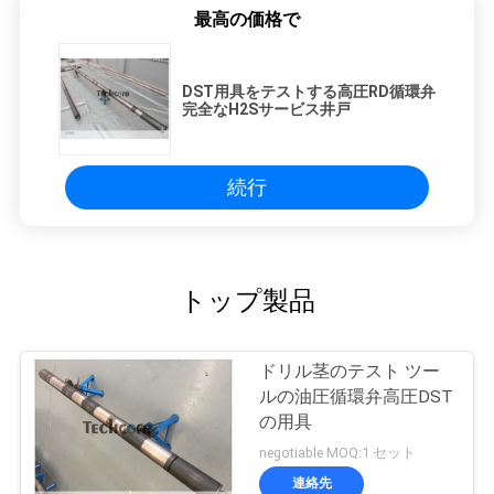
最高の価格で
DST用具をテストする高圧RD循環弁
完全なH2Sサービス井戸
続行
トップ製品
ドリル茎のテスト ツー
ルの油圧循環弁高圧DST
の用具
negotiable MOQ:1 セット
連絡先