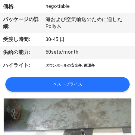
達
negotiable
価格:
に
パッケージの詳
海および空気輸送のために適した
つ
細:
Polly木
い
受渡し時間:
30-45 日
て
50sets/month
供給の能力:
,
ハイライト:
ダウンホールの安全弁
循環弁
工
場
ベストプライス
旅
行
品