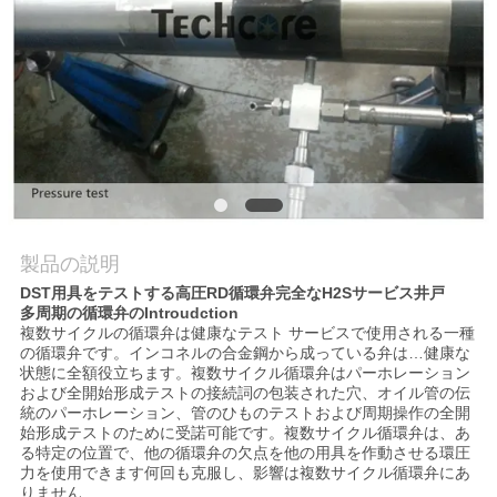
質
管
理
私
達
に
製品の説明
DST用具をテストする高圧RD循環弁完全なH2Sサービス井戸
連
多周期の循環弁のIntroudction
複数サイクルの循環弁は健康なテスト サービスで使用される一種
絡
の循環弁です。インコネルの合金鋼から成っている弁は…健康な
状態に全額役立ちます。複数サイクル循環弁はパーホレーション
し
および全開始形成テストの接続詞の包装された穴、オイル管の伝
統のパーホレーション、管のひものテストおよび周期操作の全開
始形成テストのために受諾可能です。複数サイクル循環弁は、あ
な
る特定の位置で、他の循環弁の欠点を他の用具を作動させる環圧
力を使用できます何回も克服し、影響は複数サイクル循環弁にあ
さ
りません