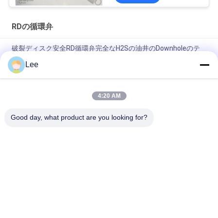
RDの循環弁
破裂ディスク安全RD循環弁完全なH2Sの油井のDownholeのテ
スト
Lee
破裂ディスクRD循環弁の合金鋼のドリル茎のテスト ツール
4:20 AM
開いた穴の内部圧力は健康なテストのための循環弁を作動させ
た
Good day, what product are you looking for?
人気カテゴリ
すべて
ダウンホール オイル
ドリル茎のテスト ツ
用具
ール
穴DSTを開けて下さ
回復可能な包装業者
い