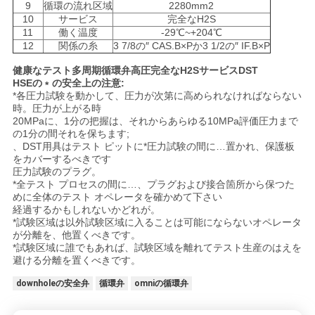
9
循環の流れ区域
2280mm2
10
サービス
完全なH2S
11
働く温度
-29℃~+204℃
PRIVACY
12
関係の糸
3 7/8の″ CAS.B×Pか3 1/2の″ IF.B×P
POLICY
健康なテスト多周期循環弁高圧完全なH2SサービスDST
HSEの﹡の安全上の注意:
*各圧力試験を動かして、圧力が次第に高められなければならない
時。圧力が上がる時
20MPaに、1分の把握は、それからあらゆる10MPa評価圧力まで
の1分の間それを保ちます;
、DST用具はテスト ピットに*圧力試験の間に…置かれ、保護板
をカバーするべきです
圧力試験のプラグ。
*全テスト プロセスの間に…、プラグおよび接合箇所から保つた
めに全体のテスト オペレータを確かめて下さい
経過するかもしれないかどれが。
*試験区域は以外試験区域に入ることは可能にならないオペレータ
が分離を、他置くべきです。
*試験区域に誰でもあれば、試験区域を離れてテスト生産のはえを
避ける分離を置くべきです。
downholeの安全弁
循環弁
omniの循環弁