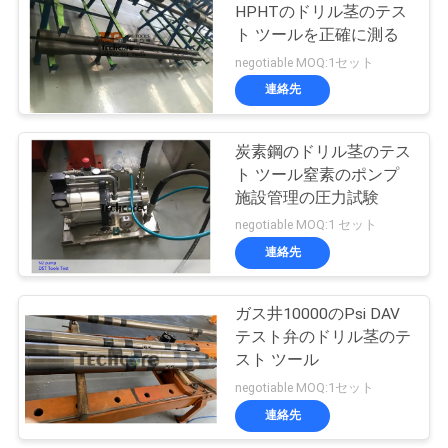
HPHTのドリル茎のテス
い
ト ツールを正確に測る
negotiable MOQ:1セット
連絡先
ニ
ュ
炭素鋼のドリル茎のテス
ト ツール窒素のポンプ
ー
施設管理の圧力試験
ス
negotiable MOQ:1 セット
連絡先
場
ガス井10000のPsi DAV
合
テスト弁のドリル茎のテ
スト ツール
negotiable MOQ:1セット
BLOG
連絡先