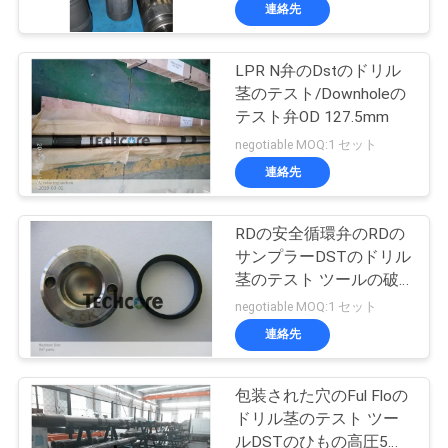
達
連絡先
に
LPR N弁のDstのドリル
つ
茎のテスト/Downholeの
い
テスト弁OD 127.5mm
negotiable MOQ:1 セット
て
連絡先
工
RDの安全循環弁のRDの
サンプラーDSTのドリル
場
茎のテスト ツールの破
旅
裂ディスク
negotiable MOQ:1 セット
連絡先
行
包装された穴のFul Floの
品
ドリル茎のテスト ツー
ルDSTのひもの高圧5イ