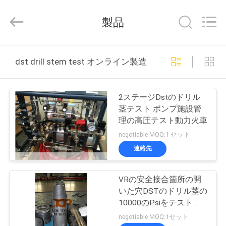
supplier.
Copyright
©
製品
2018
-
2026
Techcore
家
Oil
Tools
dst drill stem test オンライン製造
Co.,Ltd,.
All
Rights
Reserved.
プ
2ステージDstのドリル
ロ
茎テスト ポンプ施設管
理の高圧テスト動力火車
ダ
negotiable MOQ:1 セット
ク
連絡先
ト
VRの安全接合箇所の開
いた穴DSTのドリル茎の
私
10000のPsiをテスト ツ
ール
negotiable MOQ:1セット