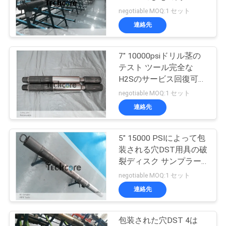
質
ンチ
negotiable MOQ:1 セット
管
連絡先
理
7" 10000psiドリル茎の
テスト ツール完全な
私
H2Sのサービス回復可能
な安全接合箇所
negotiable MOQ:1 セット
達
連絡先
に
連
5" 15000 PSIによって包
装される穴DST用具の破
絡
裂ディスク サンプラー
のドリル茎のテスト
negotiable MOQ:1 セット
し
連絡先
な
さ
包装された穴DST 4は